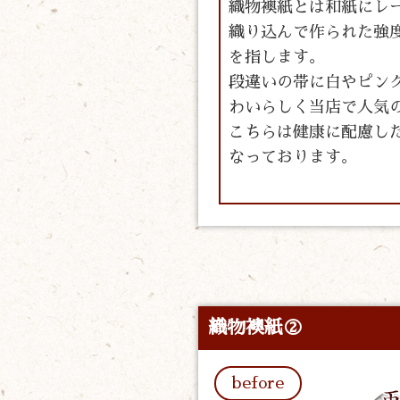
織物襖紙とは和紙にレ
織り込んで作られた強
を指します。
段違いの帯に白やピン
わいらしく当店で人気
こちらは健康に配慮し
なっております。
織物襖紙②