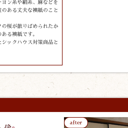
ーヨン糸や絹糸、麻などを
度のある丈夫な襖紙のこと
クの桜が散りばめられたか
のある襖紙です。
たシックハウス対策商品と