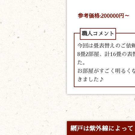
参考価格:200000円～
今回は畳表替えのご依
8畳2部屋、計16畳の
た。
お部屋がすごく明るく
きました♪
網戸は紫外線によって