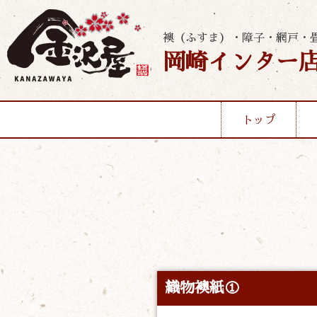
襖（ふすま）・障子・網戸・
岡崎インター
トップ
織物襖紙①